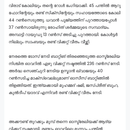
വിരാട് കോലിയും തന്റെ റോൾ ഭംഗിയാക്കി. 45 പന്തിൽ ആറു
ഫോറിന്റേയും രണ്ട് സിക്സിന്റേയും സഹായത്തോടെ കോലി
44 റൺസെടുത്തു. ധവാൻ പൂജ്യത്തിന് പുറത്തായപ്പോൾ
37 റൺസായിരുന്നു രോഹിത് ശർമ്മയുടെ സമ്പാദ്യം.
അമ്പാട്ടി റായുഡു 13 റൺസ് അടിച്ചു പുറത്തായി. കോൾട്ടർ
നില്ലും സാംബയും രണ്ട് വിക്കറ്റ് വീതം വീഴ്ത്തി.
നേരത്തെ ടോസ് നേടി ബാറ്റിങ് തിരഞ്ഞെടുത്ത ഓസ്ട്രേലിയ
നിശ്ചിത ഓവറിൽ ഏഴു വിക്കറ്റ് നഷ്ടത്തിൽ 236 റൺസ് നേടി.
അർദ്ധ സെഞ്ചുറി നേടിയ ഉസ്മാൻ ഖ്വാജയും 40
റൺസടിച്ച മാക്സ്വെല്ലുമാണ് ഓസീസ് ബാറ്റിങ്ങിൽ
തിളങ്ങിയത്. ഇന്ത്യക്കായി മുഹമ്മദ് ഷമി, ജസ്പ്രീത് ബുംറ,
കുൽദീപ് യാദവ് എന്നിവർ രണ്ട് വിക്കറ്റ് വീതം നേടി.
അക്കൗണ്ട് തുറക്കും മുമ്പ് തന്നെ ഓസ്ട്രേലിയക്ക് ആദ്യ
വിക്കറ്റ് നഷ്ടമായി. രണ്ടാം ഓവറിലെ മൂന്നാം പന്തിൽ