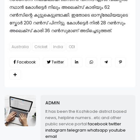
നഥാൻ കോൾട്ടെർ നിലും അലെക്സ് കാരിയും 62
റൺസിന്റെ കൂട്ടുകെട്ടുണ്ടാക്കി. ഇതോടെ ഓസ്ട്രേലിയയുടെ
സ്കോർ 200 റൺസ് പിന്നിട്ടു. കോൾട്ടെർ നിൽ 28 റൺസും
അലെക്സ് കാരി 36 റൺസുമാണ് അടിച്ചെടുത്തത്.
Australia
Cricket
India
ODI
Facebook
Twitter
ADMIN
It has been the Kozhikode district based
news, helpline numers...etc and other
public service portal
facebook
twitter
instagram
telegram
whatsapp
youtube
email