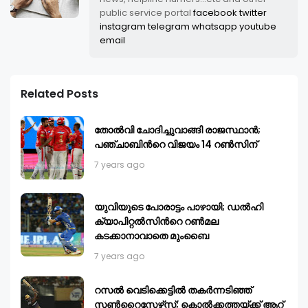
public service portal
facebook
twitter
instagram
telegram
whatsapp
youtube
email
Related Posts
തോല്‍വി ചോദിച്ചുവാങ്ങി രാജസ്ഥാന്‍;
പഞ്ചാബിന്‍റെ വിജയം 14 റണ്‍സിന്
7 years ago
യുവിയുടെ പോരാട്ടം പാഴായി; ഡല്‍ഹി
ക്യാപിറ്റല്‍സിന്‍റെ റണ്‍മല
കടക്കാനാവാതെ മുംബൈ
7 years ago
റസല്‍ വെടിക്കെട്ടിൽ തകർന്നടിഞ്ഞ്
സണ്‍റൈസേഴ്‌സ്; കൊല്‍ക്കത്തയ്ക്ക് ആറ്