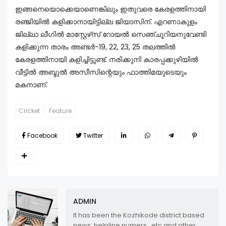
ഇങ്ങനെയൊക്കെയാണെങ്കിലും ഇതുവരെ കേരളത്തിനായി
രഞ്ജിയിൽ കളിക്കാനായിട്ടില്ല ജിയാസിന്. എറണാകുളം
ജില്ലാ ലീഗിൽ മാസ്റ്റേഴ്‌സ് റോയൽ സെഞ്ചൂറിയനുവേണ്ടി
കളിക്കുന്ന താരം അണ്ടർ-19, 22, 23, 25 തലത്തിൽ
കേരളത്തിനായി കളിച്ചിട്ടുണ്ട്. നരിക്കുനി കാരപ്പക്കുഴിയിൽ
വീട്ടിൽ അബ്ദുൽ അസീസിന്റെയും ഫാത്തിമയുടെയും
മകനാണ്.
Cricket
Feature
Facebook
Twitter
ADMIN
It has been the Kozhikode district based
news, helpline numers...etc and other